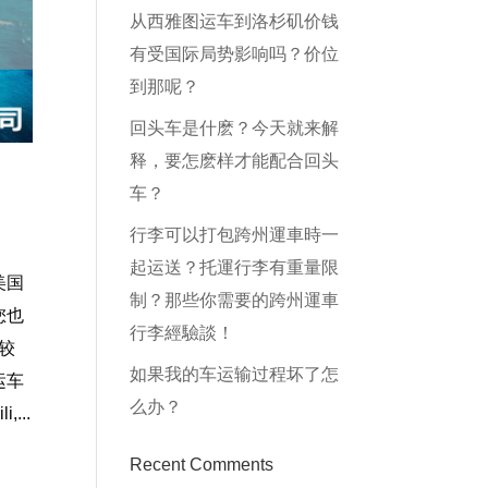
从西雅图运车到洛杉矶价钱
有受国际局势影响吗？价位
到那呢？
回头车是什麽？今天就来解
释，要怎麽样才能配合回头
车？
行李可以打包跨州運車時一
起运送？托運行李有重量限
美国
制？那些你需要的跨州運車
您也
行李經驗談！
较
如果我的车运输过程坏了怎
运车
么办？
...
Recent Comments