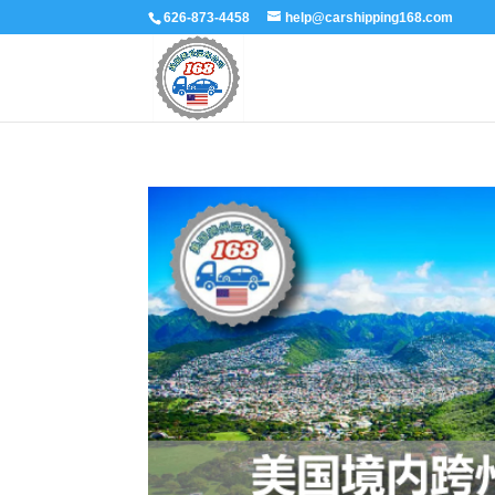
626-873-4458
help@carshipping168.com