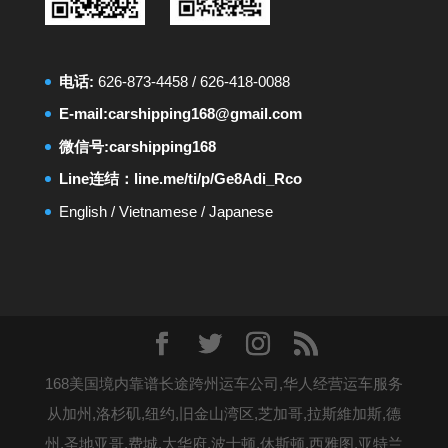
电话:
626-873-4458
/
626-418-0088
E-mail:
carshipping168@gmail.com
微信号:carshipping168
Line连结：
line.me/ti/p/Ge8Adi_Rco
English
/
Vietnamese
/
Japanese
168美国境内靠谱长途跨州运车公司,华人经营运车服务
从加州,洛杉矶,纽约,旧金山湾区,芝加哥,拉斯維加斯,德
州,圣地亚哥,费城,大华府,波士顿,休斯顿,西雅图,亚特兰