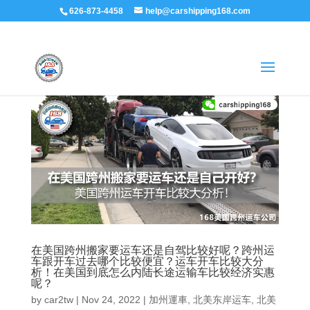
626-873-4458
help@carshipping168.com
在美国跨州搬家要运车还是自驾比较好呢？跨州运
车跟开车过去哪个比较便宜？运车开车比较大分
析！在美国到底怎么内陆长途运输车比较经济实惠
呢？
by
car2tw
|
Nov 24, 2022
|
加州運車
,
北美东岸运车
,
北美