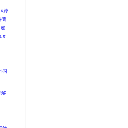
#跨
特蘭
約運
車
#
外国
能够
有什