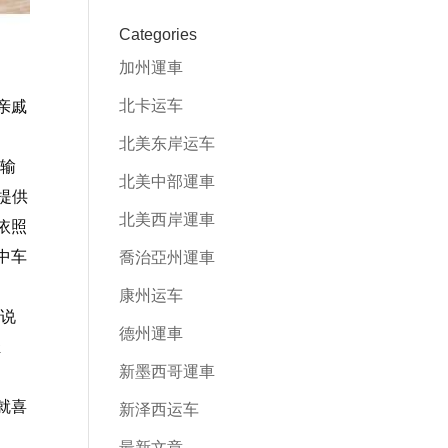
Categories
加州運車
北卡运车
亲戚
北美东岸运车
运输
北美中部運車
提供
北美西岸運車
依照
中车
喬治亞州運車
康州运车
e说
德州運車
轻
新墨西哥運車
就喜
新泽西运车
最新文章