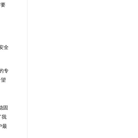
需要
安全
的专
希望
稳固
了我
户最