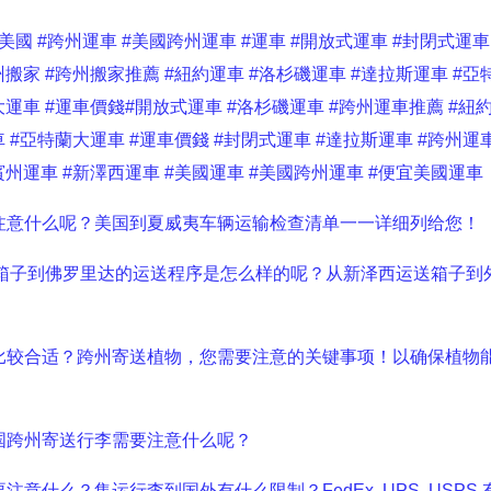
#美國
#跨州運車
#美國跨州運車
#運車
#開放式運車
#封閉式運車
州搬家
#跨州搬家推薦
#紐約運車
#洛杉磯運車
#達拉斯運車
#亞
大運車
#運車價錢
#開放式運車
#洛杉磯運車
#跨州運車推薦
#紐
車
#亞特蘭大運車
#運車價錢
#封閉式運車
#達拉斯運車
#跨州運
賓州運車
#新澤西運車
#美國運車
#美國跨州運車
#便宜美國運車
注意什么呢？美国到夏威夷车辆运输检查清单一一详细列给您！
西运送箱子到佛罗里达的运送程序是怎么样的呢？从新泽西运送箱子到
比较合适？跨州寄送植物，您需要注意的关键事项！以确保植物
国跨州寄送行李需要注意什么呢？
什么？集运行李到国外有什么限制？FedEx, UPS, USPS 