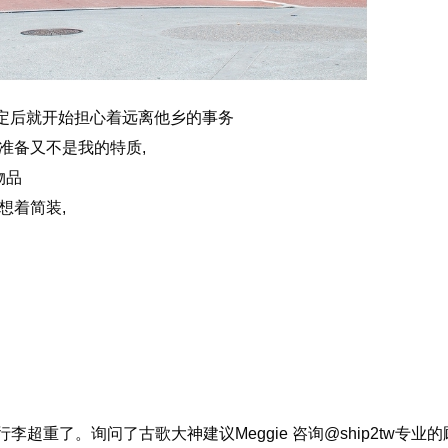
定后就开始担心着远离他乡的事务
准备又不是我的特质,
物品
想着简装,
李超重了。询问了古歌大神建议Meggie 咨询@ship2tw专业