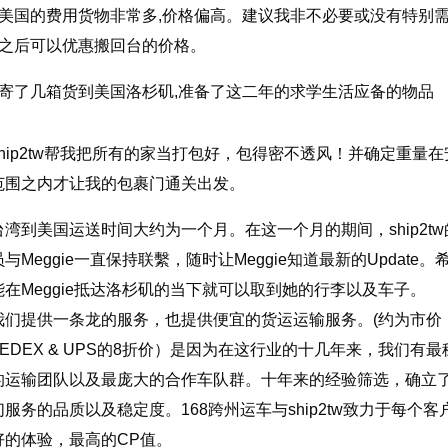
至美国的费用货物非常多,价格偏高。建议我非不必要或没有特别
,之后可以优惠搬回台的价格。
还寄了几箱货到美国洛杉矶,准备了这二年的求学生活应备的物品
ship2tw帮我把所有的家当打包好，包得密不透风！并确定重量在
范围之内才让我的包裹门通关出发。
台湾到美国运送时间大约为一个月。在这一个月的期间，ship2tw
员与Meggie一直保持联繫，随时让Meggie知道最新的Update。
能在Meggie抵达洛杉矶的当下就可以取到她的行李以及车子。
我们提供一条龙的服务，也提供便宜的货运运输服务。(约为市价
FEDEX & UPS的8折价）是因为在这行业的十几年来，我们有最
的运输团队以及最庞大的合作车队群。十年来的经验筛选，确立
们服务的品质以及稳定度。168跨州运车与ship2tw致力于每个客
好的体验，最高的CP值。