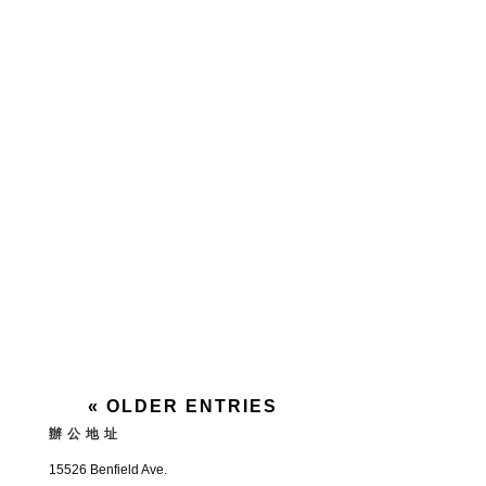
等地方对成件托盘货物进行装卸、堆垛和短距
离运输作业的各种轮式搬运车辆。国际标准化
组织ISO/TC110称为工业车辆。 之前张先生的
工厂从圣地牙哥买了一批叉车，准备运到特拉
华州的工厂去搬运货物。特拉华州的仓库很
大，除了货物的装卸搬运，也可堆垛和装卸卡
车、铁路平板车的机械。能够减轻工厂内装卸
工人繁重的体力劳动，提高效率，缩短车辆停
留时间，降低装卸成本。...
« OLDER ENTRIES
辦公地址
15526 Benfield Ave.