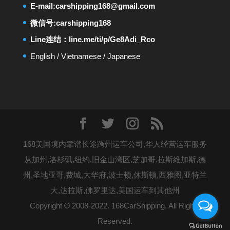
E-mail:
carshipping168@gmail.com
微信号:carshipping168
Line连结：
line.me/ti/p/Ge8Adi_Rco
English
/
Vietnamese
/
Japanese
168美国境内靠谱长途跨州运车公司,华人经营运车服务
从加州,洛杉矶,纽约,旧金山湾区,芝加哥,拉斯維加斯,德
州,圣地亚哥,费城,大华府,波士顿,休斯顿,西雅图,亚特兰
大,达拉斯,佛罗里达,美国运车到其他州
Copyright © 2008-2022. 168CarShipping, All Rights
Reserved.