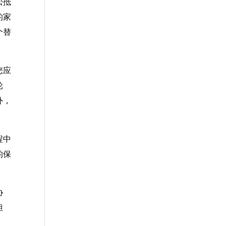
松抵
的家
个替
您应
轮
外，
程中
的保
协
担