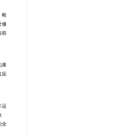
。检
处修
输前
如果
仅应
车运
款
的全