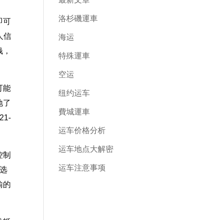
洛杉磯運車
即可
人信
海运
钱，
特殊運車
空运
可能
纽约运车
地了
費城運車
1-
运车价格分析
运车地点大解密
控制
运车注意事项
选
输的