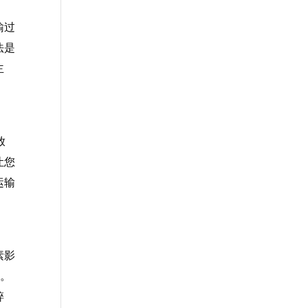
输过
法是
主
放
让您
运输
素影
”。
碎