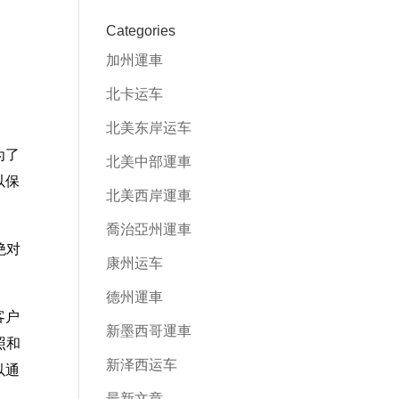
Categories
加州運車
北卡运车
北美东岸运车
为了
北美中部運車
以保
北美西岸運車
喬治亞州運車
绝对
康州运车
德州運車
客户
新墨西哥運車
照和
新泽西运车
以通
最新文章