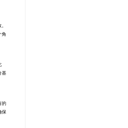
故。
个角
此
分基
有的
确保