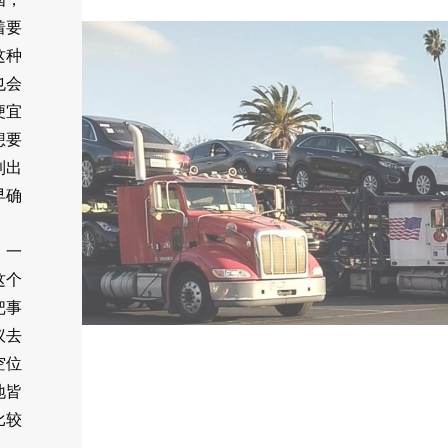
着要
这种
也会
便宜
想要
到出
早确
，一
这个
把事
议去
空位
地皆
比较