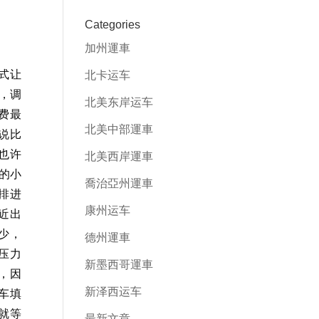
Categories
加州運車
式让
北卡运车
，调
北美东岸运车
费最
北美中部運車
说比
也许
北美西岸運車
高的小
喬治亞州運車
排进
康州运车
近出
少，
德州運車
压力
新墨西哥運車
，因
新泽西运车
车填
就等
最新文章