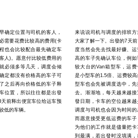
早确定位置与司机的客人，
来说说司机与调度的排班方
必需要花费比较高的费用(卡
大家了解一下。出發的7天前
程也会比较配合最先确定车
度当然会先去找最好赚、运
客人)。愿意付比较低费用的
高的车子先确认车位，例如
就必须多等几天，调度会倾
较大台的Van箱型车，运费
确定都没有价格高的车子可
是小型车的1.5倍、运费较
了之后再向价格低的车子释
型车也会先被调度选中，先
车位置，所以往往都是出發
去。渐渐地，每天越来越接
-3天前释出便宜车位给运车预
發日期，卡车的空位越来越
较低的车辆。
调度与司机也会因为时间的
而愿意接受更低运费的车子
为他们的工作就是儘量把卡
到最满，若出發时没填满，