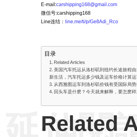
E-mail:
carshipping168@gmail.com
微信号:carshipping168
Line连结：
line.me/ti/p/Ge8Adi_Rco
目录
Related Articles
美国汽车托运从洛杉矶到纽约长途旅程由
新生活，汽车托运多少钱及运车价格计算运
从西雅图运车到洛杉矶价钱有受国际局势
回头车是什麽？今天就来解释，要怎麽样
延伸閱
Related A