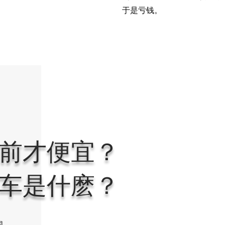
于是亏钱。
前才便宜？
车是什麽？
国，