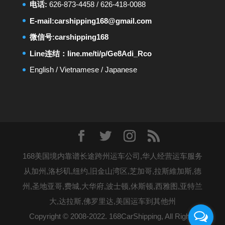
电话:
626-873-4458
/
626-418-0088
E-mail:
carshipping168@gmail.com
微信号:carshipping168
Line连结：
line.me/ti/p/Ge8Adi_Rco
English
/
Vietnamese
/
Japanese
168美国境内靠谱长途跨州运车公司,华人经营运车服务
从加州,洛杉矶,纽约,旧金山湾区,芝加哥,拉斯維加斯,德
州,圣地亚哥,费城,大华府,波士顿,休斯顿,西雅图,亚特兰
大,达拉斯,佛罗里达,美国运车到其他州
Copyright © 2008-2022. 168CarShipping, All Rights