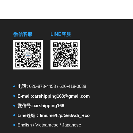
微信客服
LINE客服
电话:
626-873-4458
/
626-418-0088
E-mail:
carshipping168@gmail.com
微信号:carshipping168
Line连结：
line.me/ti/p/Ge8Adi_Rco
English
/
Vietnamese
/
Japanese