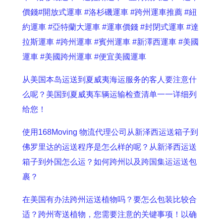
價錢
#開放式運車
#洛杉磯運車
#跨州運車推薦
#紐
約運車
#亞特蘭大運車
#運車價錢
#封閉式運車
#達
拉斯運車
#跨州運車
#賓州運車
#新澤西運車
#美國
運車
#美國跨州運車
#便宜美國運車
从美国本岛运送到夏威夷海运服务的客人要注意什
么呢？美国到夏威夷车辆运输检查清单一一详细列
给您！
使用168Moving 物流代理公司从新泽西运送箱子到
佛罗里达的运送程序是怎么样的呢？从新泽西运送
箱子到外国怎么运？如何跨州以及跨国集运运送包
裹？
在美国有办法跨州运送植物吗？要怎么包装比较合
适？跨州寄送植物，您需要注意的关键事项！以确