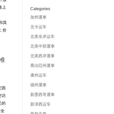
格上
Categories
加州運車
和其
北卡运车
 价
北美东岸运车
北美中部運車
北美西岸運車
准
喬治亞州運車
康州运车
德州運車
定因
新墨西哥運車
您访
足的
新泽西运车
安全
最新文章