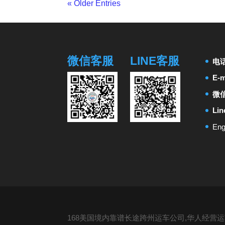
« Older Entries
微信客服
LINE客服
电
E-m
微信
Li
Eng
168美国境内靠谱长途跨州运车公司,华人经营运车