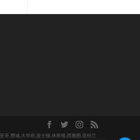
哥,费城,大华府,波士顿,休斯顿,西雅图,亚特兰