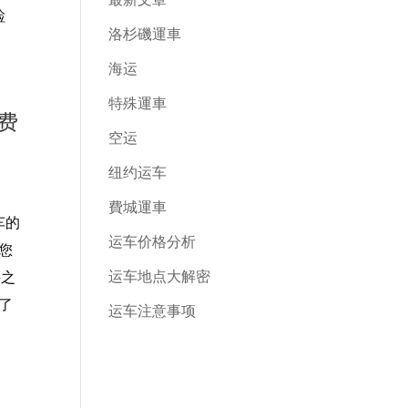
检
洛杉磯運車
海运
特殊運車
费
空运
纽约运车
費城運車
车的
运车价格分析
您
运车地点大解密
买之
了
运车注意事项