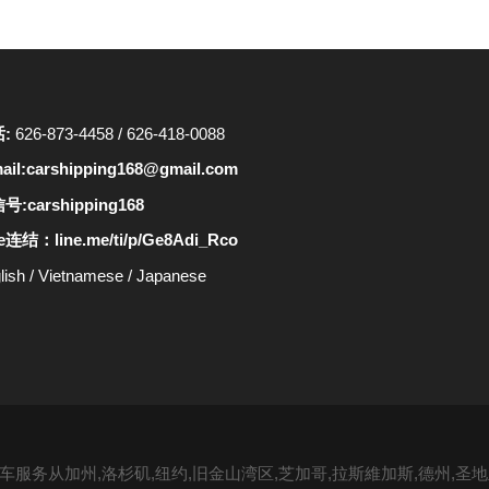
话:
626-873-4458
/
626-418-0088
ail:
carshipping168@gmail.com
号:carshipping168
ne连结：
line.me/ti/p/Ge8Adi_Rco
lish
/
Vietnamese
/
Japanese
服务从加州,洛杉矶,纽约,旧金山湾区,芝加哥,拉斯維加斯,德州,圣地亚