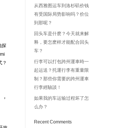
从西雅图运车到洛杉矶价钱
有受国际局势影响吗？价位
到那呢？
回头车是什麽？今天就来解
释，要怎麽样才能配合回头
地探
车？
mi
行李可以打包跨州運車時一
式？
起运送？托運行李有重量限
制？那些你需要的跨州運車
行李經驗談！
），
如果我的车运输过程坏了怎
么办？
Recent Comments
开放