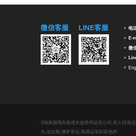
微信客服
LINE客服
电
E-m
微信
Li
Eng
168美国境内靠谱长途跨州运车公司,华人经营运车
大,达拉斯,佛罗里达,美国运车到其他州