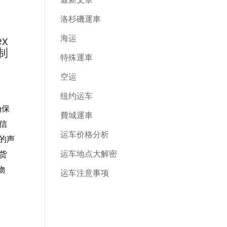
洛杉磯運車
海运
x
制
特殊運車
空运
纽约运车
确保
費城運車
信
运车价格分析
域的声
运车地点大解密
的货
物
运车注意事项