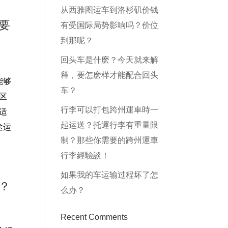
从西雅图运车到洛杉矶价钱
要
有受国际局势影响吗？价位
到那呢？
回头车是什麽？今天就来解
释，要怎麽样才能配合回头
能够
车？
区
行李可以打包跨州運車時一
适
起运送？托運行李有重量限
途运
制？那些你需要的跨州運車
行李經驗談！
如果我的车运输过程坏了怎
？
么办？
Recent Comments