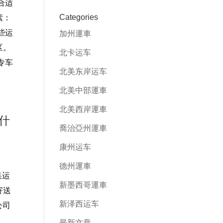
合适
Categories
素：
些运
加州運車
区。
北卡运车
专车
北美东岸运车
北美中部運車
北美西岸運車
什
喬治亞州運車
康州运车
德州運車
集运
新墨西哥運車
寄送
新泽西运车
公司
最新文章