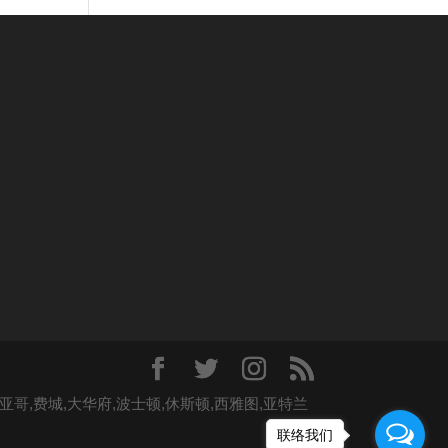
哥,费城,大华府,波士顿,休斯顿,西雅图,亚特兰
联络我们