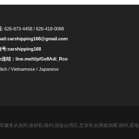
话:
626-873-4458
/
626-418-0088
ail:
carshipping168@gmail.com
号:carshipping168
ne连结：
line.me/ti/p/Ge8Adi_Rco
lish
/
Vietnamese
/
Japanese
服务从加州,洛杉矶,纽约,旧金山湾区,芝加哥,拉斯維加斯,德州,圣地亚