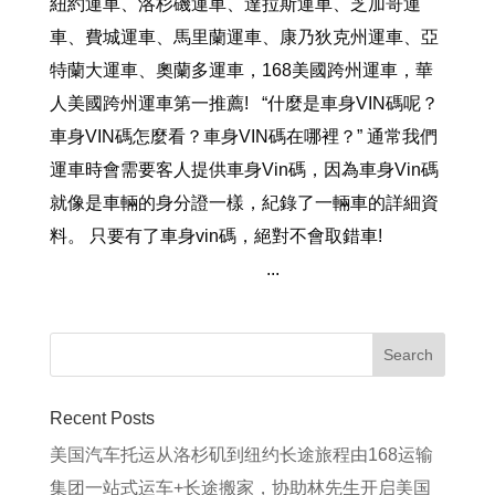
紐約運車、洛杉磯運車、達拉斯運車、芝加哥運
車、費城運車、馬里蘭運車、康乃狄克州運車、亞
特蘭大運車、奧蘭多運車，168美國跨州運車，華
人美國跨州運車第一推薦! “什麼是車身VIN碼呢？
車身VIN碼怎麼看？車身VIN碼在哪裡？” 通常我們
運車時會需要客人提供車身Vin碼，因為車身Vin碼
就像是車輛的身分證一樣，紀錄了一輛車的詳細資
料。 只要有了車身vin碼，絕對不會取錯車!
...
Recent Posts
美国汽车托运从洛杉矶到纽约长途旅程由168运输
集团一站式运车+长途搬家，协助林先生开启美国