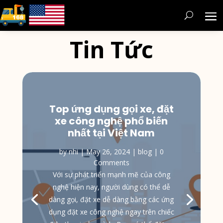
Tin Tức
Top ứng dụng gọi xe, đặt
xe công nghệ phổ biến
nhất tại Việt Nam
by
nhi
|
May 26, 2024
|
blog
| 0
Comments
Với sự phát triển mạnh mẽ của công
nghệ hiện nay, người dùng có thể dễ
dàng gọi, đặt xe dễ dàng bằng các ứng
dụng đặt xe công nghệ ngay trên chiếc