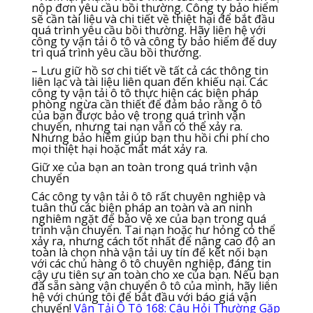
nộp đơn yêu cầu bồi thường. Công ty bảo hiểm
sẽ cần tài liệu và chi tiết về thiệt hại để bắt đầu
quá trình yêu cầu bồi thường. Hãy liên hệ với
công ty vận tải ô tô và công ty bảo hiểm để duy
trì quá trình yêu cầu bồi thường.
– Lưu giữ hồ sơ chi tiết về tất cả các thông tin
liên lạc và tài liệu liên quan đến khiếu nại. Các
công ty vận tải ô tô thực hiện các biện pháp
phòng ngừa cần thiết để đảm bảo rằng ô tô
của bạn được bảo vệ trong quá trình vận
chuyển, nhưng tai nạn vẫn có thể xảy ra.
Nhưng bảo hiểm giúp bạn thu hồi chi phí cho
mọi thiệt hại hoặc mất mát xảy ra.
Giữ xe của bạn an toàn trong quá trình vận
chuyển
Các công ty vận tải ô tô rất chuyên nghiệp và
tuân thủ các biện pháp an toàn và an ninh
nghiêm ngặt để bảo vệ xe của bạn trong quá
trình vận chuyển. Tai nạn hoặc hư hỏng có thể
xảy ra, nhưng cách tốt nhất để nâng cao độ an
toàn là chọn nhà vận tải uy tín để kết nối bạn
với các chủ hàng ô tô chuyên nghiệp, đáng tin
cậy ưu tiên sự an toàn cho xe của bạn. Nếu bạn
đã sẵn sàng vận chuyển ô tô của mình, hãy liên
hệ với chúng tôi để bắt đầu với báo giá vận
chuyển!
Vận Tải Ô Tô 168: Câu Hỏi Thường Gặp