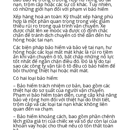
nạn, trộm cắp hoặc các sự cố khác. Tuy nhiên,
có những giới hạn đối với phạm vi bảo hiểm
Xếp hàng hoá an toàn: Kỹ thuật xếp hàng phù
hợp là một phần quan trọng trong việc giảm
thiểu rủi ro trong quá trình vận chuyển. Xe
được chất lên xe moóc và được cố định chắc
chắn để tránh dịch chuyển có thể dẫn đến hư
hỏng hoặc tai nạn.
Các biện pháp bảo hiểm và bảo vệ tai nạn, hư
hỏng hoặc các loại mất mát khác là rủi ro tiềm
ẩn khi vận chuyển ô tô, bất chấp những nỗ lực
tốt nhất để ngăn chặn điều đó. Đó là lý do tại
sao các công ty vận tải ô tô đều có bảo hiểm để
bồi thường thiệt hại hoặc mất mát.
Có hai loại bảo hiểm:
– Bảo hiểm trách nhiệm cơ bản, bao gồm các
thiệt hại do sơ suất của người vận chuyển.
Phạm vi bảo hiểm toàn diện, cung cấp khả năng
bảo vệ rộng hơn đối với thiệt hại do thời tiết,
trộm cắp và các loại tai nạn khác không liên
quan đến va chạm.
– Bảo hiểm khoảng cách, bao gồm phần chênh
lệch giữa giá trị của chiếc xe và số dư còn lại của
khoản vay hoặc cho thuê nếu có tổn thất toàn