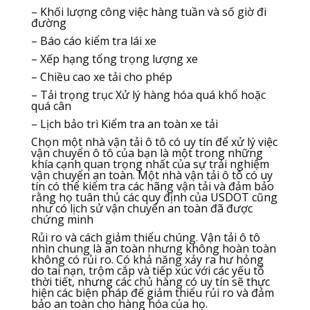
– Khối lượng công việc hàng tuần và số giờ đi
đường
– Báo cáo kiểm tra lái xe
– Xếp hạng tổng trọng lượng xe
– Chiều cao xe tải cho phép
– Tải trọng trục Xử lý hàng hóa quá khổ hoặc
quá cân
– Lịch bảo trì Kiểm tra an toàn xe tải
Chọn một nhà vận tải ô tô có uy tín để xử lý việc
vận chuyển ô tô của bạn là một trong những
khía cạnh quan trọng nhất của sự trải nghiệm
vận chuyển an toàn. Một nhà vận tải ô tô có uy
tín có thể kiểm tra các hãng vận tải và đảm bảo
rằng họ tuân thủ các quy định của USDOT cũng
như có lịch sử vận ​​chuyển an toàn đã được
chứng minh
Rủi ro và cách giảm thiểu chúng. Vận tải ô tô
nhìn chung là an toàn nhưng không hoàn toàn
không có rủi ro. Có khả năng xảy ra hư hỏng
do tai nạn, trộm cắp và tiếp xúc với các yếu tố
thời tiết, nhưng các chủ hàng có uy tín sẽ thực
hiện các biện pháp để giảm thiểu rủi ro và đảm
bảo an toàn cho hàng hóa của họ.