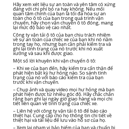
Hãy xem xét liệu sự an toàn và yên tâm có xứng
đáng với chi phí bỏ ra hay không. Nếu mối
quan tâm chính của bạn là tối đa hóa sự an
toàn cho ô tô của bạn trong quá trình vận
chuyển, hãy chọn vận chuyển ô tô đóng, mang
lại mức độ bảo vệ cao nhất.
Công ty vận tải ô tô của bạn chịu trách nhiệm
về sự an toàn của chiếc xe của bạn khi nó nằm
trong tay họ, nhưng bạn cần phải kiểm tra và
ghi lại tình trạng của nó trước khi nó xuất
xưởng và sau khi được giao.
Một số lời khuyên khi vận chuyển ô tô:
– Khi xe của bạn đến, hãy kiểm tra cẩn thận để
phát hiện bất kỳ hư hỏng nào. So sánh tình
trạng của nó với báo cáo kiểm tra của bạn
trước khi vận chuyển.
– Chụp ảnh và quay video mọi hư hỏng mà bạn
phát hiện được từ nhiều góc độ. Hãy chắc chắn
rằng bạn ghi lại ngày giờ giao hàng và mọi chi
tiết liên quan về tình trạng của chiếc xe.
– Liên hệ với công ty vận tải ô tô để báo cáo
thiệt hại. Cung cấp cho họ thông tin chi tiết về
thiệt hại và tài liệu để lưu vào hồ sơ của họ.
– Xem lại phạm vi bảo hiểm của bạn và chuẩn bị