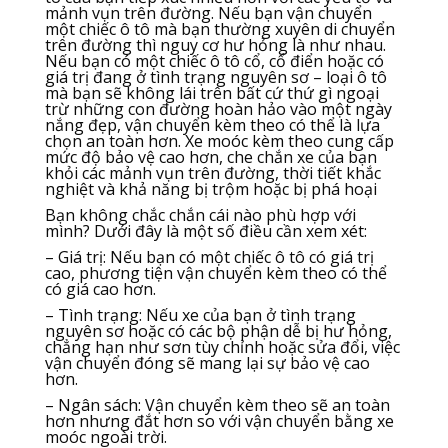
mảnh vụn trên đường. Nếu bạn vận chuyển
một chiếc ô tô mà bạn thường xuyên di chuyển
trên đường thì nguy cơ hư hỏng là như nhau.
Nếu bạn có một chiếc ô tô cổ, cổ điển hoặc có
giá trị đang ở tình trạng nguyên sơ – loại ô tô
mà bạn sẽ không lái trên bất cứ thứ gì ngoại
trừ những con đường hoàn hảo vào một ngày
nắng đẹp, vận chuyển kèm theo có thể là lựa
chọn an toàn hơn. Xe moóc kèm theo cung cấp
mức độ bảo vệ cao hơn, che chắn xe của bạn
khỏi các mảnh vụn trên đường, thời tiết khắc
nghiệt và khả năng bị trộm hoặc bị phá hoại
Bạn không chắc chắn cái nào phù hợp với
mình? Dưới đây là một số điều cần xem xét:
– Giá trị: Nếu bạn có một chiếc ô tô có giá trị
cao, phương tiện vận chuyển kèm theo có thể
có giá cao hơn.
– Tình trạng: Nếu xe của bạn ở tình trạng
nguyên sơ hoặc có các bộ phận dễ bị hư hỏng,
chẳng hạn như sơn tùy chỉnh hoặc sửa đổi, việc
vận chuyển đóng sẽ mang lại sự bảo vệ cao
hơn.
– Ngân sách: Vận chuyển kèm theo sẽ an toàn
hơn nhưng đắt hơn so với vận chuyển bằng xe
moóc ngoài trời.