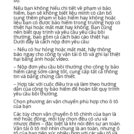
bộ.
Nếu bạn không hiểu chi tiết về phạm vi bảo
hiểm, bạn sẽ không biết liệu mình có cần bổ
sung thêm phạm vi bảo hiểm hay không hoặc
liệu bạn có được bảo hiểm trong trường hợp có
thiệt hại hoặc mất mát hay không. Bạn cũng
nên biết quy trình và yêu cầu yêu cầu bồi
thường, bao gồm cả cách báo cáo thiệt hại.
Dưới đây là cách nộp đơn yêu cầu:
– Nếu có hư hỏng hoặc mất mát, hãy thông
báo ngay cho công ty vận tải ô tô và ghi lại thiệt
hại bằng ảnh hoặc video.
– Nộp đơn yêu cầu bồi thường cho công ty bảo
hiểm càng sớm càng tốt, cung cấp tất cả thông
tin và bằng chứng cần thiết.
– Hợp tác với cuộc điều tra và làm theo hướng
dẫn của công ty bảo hiểm để hoàn tất quy trình
yêu cầu bồi thường.
Chọn phương án vận chuyển phù hợp cho ô tô
của bạn
Các tùy chọn vận chuyển ô tô chính của bạn là
mở hoặc đóng, mỗi tùy chọn đều có ưu và
nhược điểm – đặc biệt là khi nói đến sự an toàn.
Vận tải ô tô mở nhìn chung là an toàn, nhưng ô
tô của bạn tiếp xúc nhiều hơn với các yếu tố và