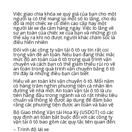
Việc giao chìa khóa xe quý giá của bạn cho một
người lạ có thể mang lại một số lo lắng, cho dù
đó là một chiếc xe cổ điển cao cấp hay một
người lái xe đa cảm hàng ngày. Việc lo lắng về
sự an toàn của chiếc xe của bạn và những gì có
thể xảy ra khi nó được người khác chăm sóc là
điều hiển nhiên
Đối với các công ty vận tải ô tô uy tín rất coi
trọng vấn đề an toàn. Nếu bạn đang thắc mắc
mức độ an toàn của ô tô trong quá trình vận
chuyển và cách bạn có thể giảm thiểu rủi ro về
an toàn trong quá trình vận chuyển bằng ô tô
thì đây là những điều bạn cần biết
Hiểu về an toàn khi vận chuyển ô tô. Mỗi năm
có hàng trăm nghìn phương tiện cá nhân lên
đường về nhà mới. An toàn vận tải ô tô là ưu
tiên hàng đầu trong ngành và có rất nhiều tiêu
chuẩn và thông lệ được áp dụng để đảm bảo
rằng các phương tiện được an toàn và bảo vệ
Bộ Giao thông Vận tải Hoa Kỳ (USDOT) có các
quy định an toàn bắt buộc đối với các công ty
vận tải ô tô bao gồm các quy tắc liên quan đến:
– Trình độ lái xe