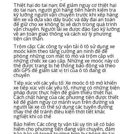
Thiệt hại do tai nạn: Để giảm nguy cơ thiệt hại
do tai nạn, người gửi hàng tiến hành kiểm tra
kỹ lưỡng người vận chuyển trước khi xếp hàng
lên xe và dựa vào dây buộc và dây đai an toàn
để giữ cho xe không bị xê dịch trong quá trình
vận chuyển. Người lái xe được đào tạo kỹ lưỡng
về an toàn giao thông và cách xử lý phương
tiện cẩn thận.
Trộm cắp: Các công ty vận tải ô tô sử dụng xe
moóc kèm theo tăng cường an ninh để đề
phòng những con mắt tò mò và trộm cắp với
những chiếc xe cao cấp. Những xe moóc này có
thể được trang bị hệ thống báo động và theo
dõi GPS để giám sát vị trí của ô tô đang di
chuyển
Tiếp xúc với các yếu tố: Xe moóc ô tô mở khiến
xe tiếp xúc với các yếu tố, nhưng có những biện
pháp được thực hiện để giảm thiểu thiệt hại.
Cách chất hàng của các phương tiện được thiết
kế để giảm nguy cơ mảnh vụn trên đường và
người lái xe có thể sử dụng các tuyến đường
thay thế để tránh điều kiện thời tiết khắc
nghiệt khi có thể
Bảo hiểm: Các công ty vận tải uy tín sẽ có bảo
hiểm cho phương tiện đang vận chuyển, đảm
bảo bảo vệ trong trường hợp hư hỏng do tai